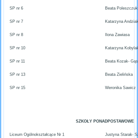
SP nr 6
Beata Poleszczuk
SP nr 7
Katarzyna Andzia
SP nr 8
Ilona Zawiasa
SP nr 10
Katarzyna Kobyla
SP nr 11
Beata Kozak- Gą
SP nr 13
Beata Zielińska
SP nr 15
Weronika Sawicz
SZKOŁY PONADPOSTAWOWE
Liceum Ogólnokształcące Nr 1
Justyna Starak- 