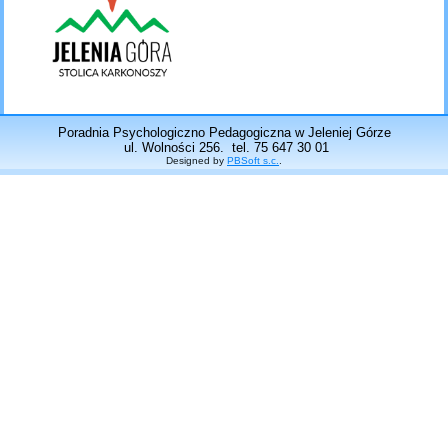
Poradnia Psychologiczno Pedagogiczna w Jeleniej Górze
ul. Wolności 256. tel. 75 647 30 01
Designed by
PBSoft s.c.
.