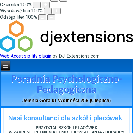
Czcionka
100
%
Wysokość linii
100
%
Odstęp liter
100
%
Web Accessibility plugin
by DJ-Extensions.com
Poradnia Psychologiczno-
Pedagogiczna
Jelenia Góra ul. Wolności 259 (Cieplice)
Nasi konsultanci dla szkół i placówek
PRZYDZIAŁ SZKÓŁ I PLACÓWEK
W ZAKRESIE PEŁNIENIA FUNKCJI KONSULTANTA - DORADCY