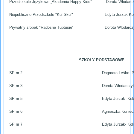
Przedszkole Językowe „Akademia Happy Kids”
Dorota Włodarc
Niepubliczne Przedszkole "Kul-Skul"
Edyta Jurzak-K
Prywatny żłobek "Radosne Tuptusie"
Dorota Włodarcz
SZKOŁY PODSTAWOWE
SP nr 2
Dagmara Leśko- 
SP nr 3
Dorota Włodarczy
SP nr 5
Edyta Jurzak- Ko
SP nr 6
Agnieszka Koniec
SP nr 7
Edyta Jurzak- Ko