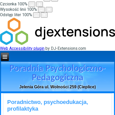
Czcionka
100
%
Wysokość linii
100
%
Odstęp liter
100
%
Web Accessibility plugin
by DJ-Extensions.com
Poradnia Psychologiczno-
Pedagogiczna
Jelenia Góra ul. Wolności 259 (Cieplice)
Poradnictwo, psychoedukacja,
profilaktyka