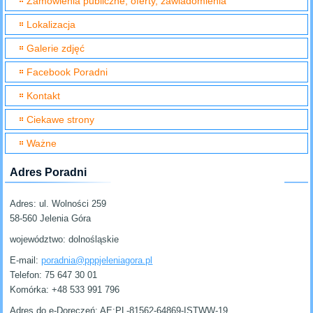
Zamówienia publiczne, oferty, zawiadomienia
Lokalizacja
Galerie zdjęć
Facebook Poradni
Kontakt
Ciekawe strony
Ważne
Adres Poradni
Adres:
ul. Wolności 259
58-560 Jelenia Góra
województwo: dolnośląskie
E-mail:
poradnia@pppjeleniagora.pl
Telefon:
75 647 30 01
Komórka:
+48 533 991 796
Adres do e-Doręczeń: AE:PL-81562-64869-ISTWW-19